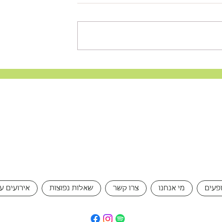
קיים פסטיבל
יש!! אינדי-דוב LIVE ממשיך ע
ה 31.10
פעים
מי אנחנו
צרו קשר
שאלות נפוצות
אירועים ע