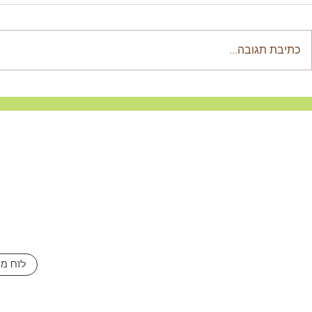
כתיבת תגובה...
פסטיבל אינדי דוב יתקיים
גם מחר לא ית
בחוה"מ פסח
אינדידוב 3
לוח מו